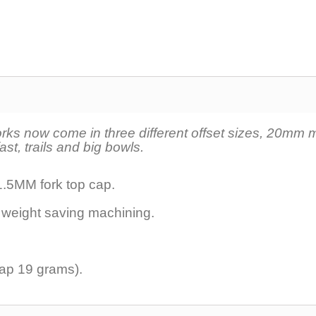
ks now come in three different offset sizes, 20mm m
ast, trails and big bowls.
.5MM fork top cap.
 weight saving machining.
cap 19 grams).