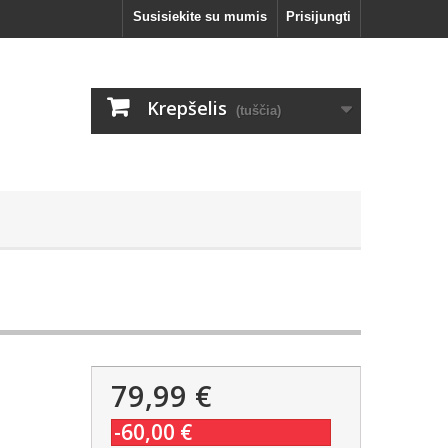
Susisiekite su mumis
Prisijungti
Krepšelis
(tuščia)
79,99 €
-60,00 €