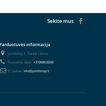
Sekite mus
Parduotuvės informacija
justsbshop.lt, Šiauliai Lietuva
Susisiekite dabar:
+37068919260
El. paštas:
info@justsbshop.lt