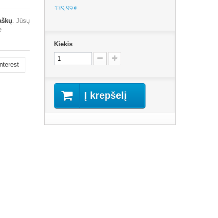
139,99 €
aškų
. Jūsų
e
Kiekis
nterest
Į krepšelį