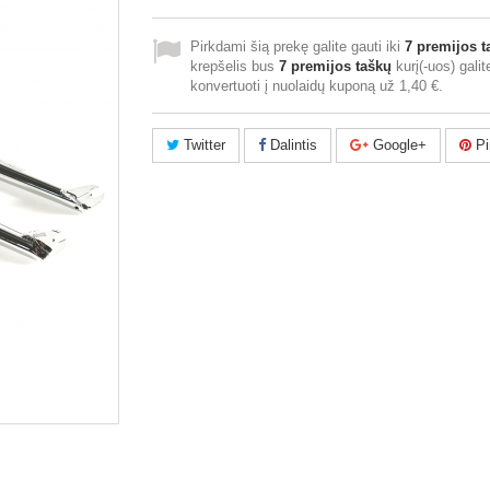
Pirkdami šią prekę galite gauti iki
7
premijos t
krepšelis bus
7
premijos taškų
kurį(-uos) galit
konvertuoti į nuolaidų kuponą už
1,40 €
.
Twitter
Dalintis
Google+
Pi