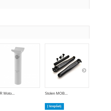
R Moto...
Stolen MOB...
Odi...
Į krepšelį
Į krepšelį