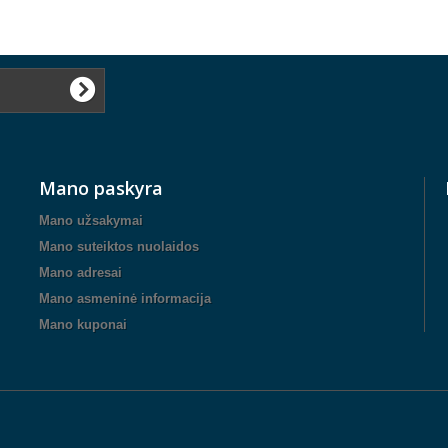
Mano paskyra
Mano užsakymai
Mano suteiktos nuolaidos
Mano adresai
Mano asmeninė informacija
Mano kuponai
™