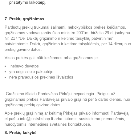
pristatymo laikotarpį.
7.
Prekių grąžinimas
Parduotų prekių trūkumai šalinami, nekokybiškos prekės keičiamos,
grąžinamos vadovaujantis ūkio ministro 2001m. birželio 29 d. įsakymu
Nr. 217 “Dėl Daiktų grąžinimo ir keitimo taisyklių patvirtinimo”
patvirtintomis Daiktų grąžinimo ir keitimo taisyklėmis, per 14 dienų nuo
prekių gavimo datos.
Visos prekės gali būti keičiamos arba grąžinamos jei:
nebuvo dėvėtos
yra originalioje pakuotėje
nėra praradusios prekinės išvaizdos
Grąžinimo išlaidų Pardavėjas Pirkėjui nepadengia. Pinigus už
grąžinamas prekes Pardavėjas privalo grąžinti per 5 darbo dienas, nuo
grąžinamų prekių gavimo datos.
Apie prekių grąžinimą ar keitimą Pirkėjas privalo informuoti Pardavėją
el.paštu
info@justsbshop.lt
arba kitomis susisiekimo priemonėmis,
nurodytomis internetinės svetainės kontaktuose.
8. Prekių kokybė