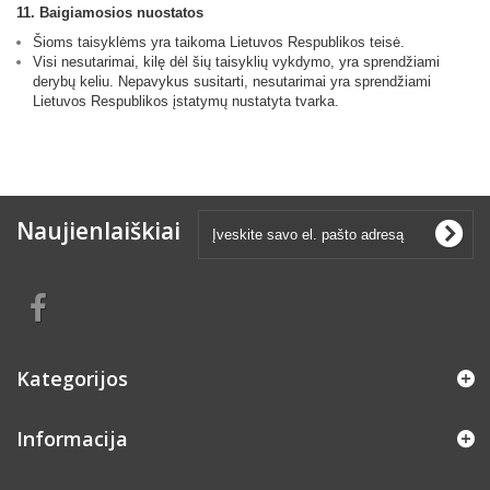
11. Baigiamosios nuostatos
Šioms taisyklėms yra taikoma Lietuvos Respublikos teisė.
Visi nesutarimai, kilę dėl šių taisyklių vykdymo, yra sprendžiami
derybų keliu. Nepavykus susitarti, nesutarimai yra sprendžiami
Lietuvos Respublikos įstatymų nustatyta tvarka.
Naujienlaiškiai
Kategorijos
Informacija