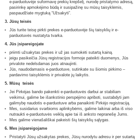
e-parduotuvėje suformavę prekių krepšelį, nurodę pristatymo adresą,
pasirinkę apmokėjimo būdą ir susipažinę su mūsų taisyklėmis,
paspaudžiate mygtuką “Užsakyti”.
3. Jūsų teisės
Jūs turite teisę pirkti prekes e-parduotuvėje šių taisyklių ir e-
parduotuvės nustatyta tvarka.
4. Jūs įsipareigojate
priimti užsakytas prekes ir už jas sumokėti sutartą kainą.
jeigu pasikeičia Jūsų registracijos formoje pateikti duomenys, Jūs
privalote nedelsdamas juos atnaujinti.
Jūs, naudodamasis e-parduotuve, sutinkate su šiomis pirkimo –
pardavimo taisyklėmis ir privalote jų laikytis.
5. Mūsų teisės
Jei Pirkėjas bando pakenkti e-parduotuvės darbui ar stabiliam
veikimui, galime be išankstinio perspėjimo apriboti, sustabdyti jam
galimybę naudotis e-parduotuve arba panaikinti Pirkėjo registraciją.
Mes, susidarius svarbioms aplinkybėms, galime laikinai arba iš viso
nutraukti e-parduotuvės veiklą apie tai iš anksto nepranešę Jums.
Mes galime vienašališkai pakeisti šių taisyklių sąlygas.
6. Mes įsipareigojame
Pristatyti Jūsų užsakytas prekes, Jūsų nurodytu adresu ir per sutartą