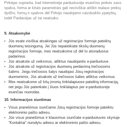
Pirkėjas supranta, kad internetinėje parduotuvėje esančios prekės savo
spalva, forma ar kitais parametrais gali nevisiškai atitikti realaus prekių
dydžio, formų ir spalvos dėl Pirkėjo naudojamo vaizduoklio ypatybių,
todėl Pardavėjas už tai neatsako.
9. Atsakomybė
Jūs esate visiškai atsakingas už registracijos formoje pateiktų
duomenų teisingumą. Jei Jūs nepateikiate tikslių duomenų
registracijos formoje, mes neatsakome už dėl to atsiradusius
padarinius.
Jūs atsakote už veiksmus, atliktus naudojantis e-parduotuve.
Jūs atsakote už registracijos duomenų perdavimą trečiosioms
šalims. Jeigu trečiosios šalys naudojasi Jūsų registracijos
duomenimis, Jūs atsakote už trečiosios šalies atliktus veiksmus.
Mes neatsakome už kitų įmonių tinklalapiuose pateiktą informaciją,
net jeigu Jūs patenkate į šiuos tinklalapius per e-parduotuvėje
esančias nuorodas.
10. Informacijos siuntimas
Visus pranešimus siunčiame Jūsų registracijos formoje pateiktu
elektroninio pašto adresu.
Jūs visus pranešimus ir klausimus siunčiate e-parduotuvės skyriuje
“Kontaktai” nurodytu adresu ar elektroninio pašto adresu.