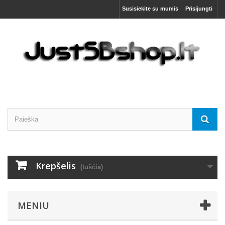
Susisiekite su mumis
Prisijungti
Krepšelis
(tuščia)
MENIU